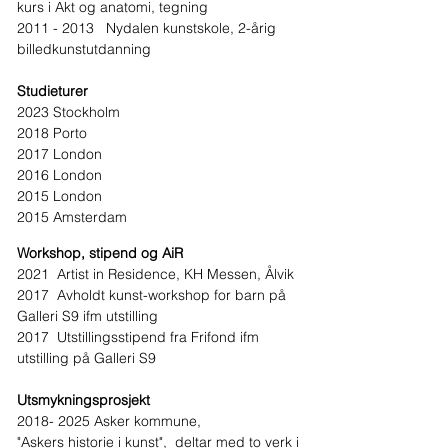
kurs i Akt og anatomi, tegning
2011 - 2013
Nydalen kunstskole, 2-årig
billedkunstutdanning
Studieturer
2023 Stockholm
2018 Porto
2017 London
2016 London
2015 London
2015 Amsterdam
Workshop, stipend og AiR
2021 Artist in Resi
dence, KH Messen, Ålvik
2017 Avholdt kunst-workshop for b
arn på
Galleri S9 ifm utstilling
2017 Utstillingsstipend fra Frifond ifm
utstilling på Galleri S9
Utsmykningsprosjekt
2018- 2025
Asker kommune,
"Askers historie i kunst",
deltar med to verk i