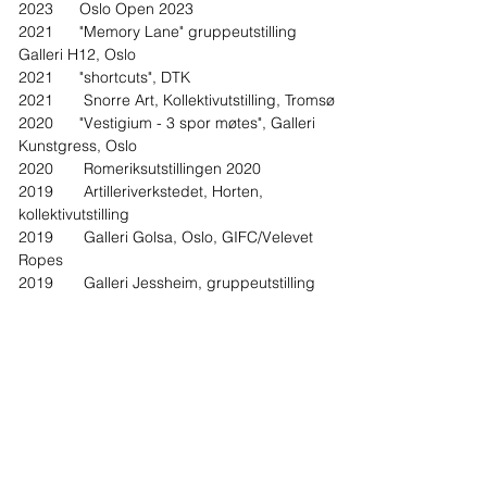
2023 Oslo Open 2023
2021 "Memory Lane" gruppeutstilling
Galleri H12, Oslo
2021 "shortcuts", DTK
2021 Snorre Art, Kollektivutstilling, Tromsø
2020 "Vestigium - 3 spor møtes", Galleri
Kunstgress, Oslo
2020 Romeriksutstillingen 2020
2019 Artilleriverkstedet, Horten,
kollektivutstilling
2019 Galleri Golsa, Oslo, GIFC/Velevet
Ropes
2019 Galleri Jessheim, gruppeutstilling
2019 "Missing Link; Personality" Din
Lømmel! Art Gallery, Tønsberg
2019 Høstutstillingen på Kjenn,
Lørenskog
2019 Vårutstillingen i Nittedal
2018 Bærum kunsthall, avgangsutstilling
DTK
2018 Galleri DC-3, gruppeutstilling