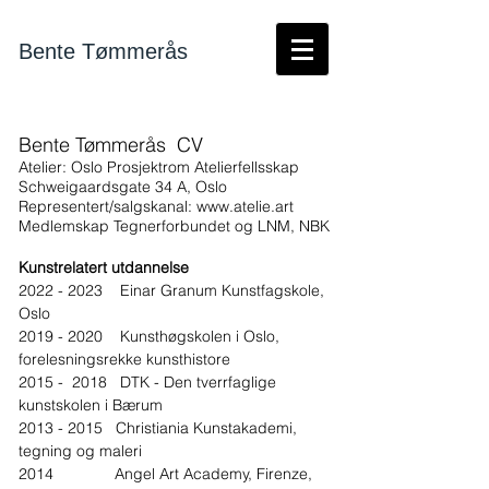
Bente Tømmerås
Bente Tømmerås CV
Atelier: Oslo Prosjektrom Atelierfellsskap
Schweigaardsgate 34 A, Oslo
Representert/salgskanal:
www.atelie.art
Medlemskap Tegnerforbundet og LNM, N
BK
Kunstrelatert utdannelse
2022 - 2023
Einar Granum Kunstfagskole,
Oslo
2019 - 2020
Kunsthøgskolen i Oslo,
forelesningsrekke kunsthistore
2015 - 2018 DTK - Den tverrfaglige
kunstskolen i Bærum
2013 - 2015
Christiania Kunstakademi,
tegning og maleri
2014 Angel Art Academy, Firenze,